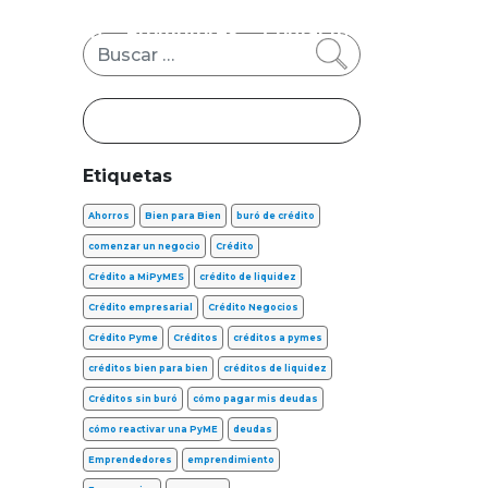
s
FinTech
Promotores
Contacto
Buscar
Etiquetas
Ahorros
Bien para Bien
buró de crédito
comenzar un negocio
Crédito
Crédito a MiPyMES
crédito de liquidez
Crédito empresarial
Crédito Negocios
Crédito Pyme
Créditos
créditos a pymes
créditos bien para bien
créditos de liquidez
Créditos sin buró
cómo pagar mis deudas
cómo reactivar una PyME
deudas
Emprendedores
emprendimiento