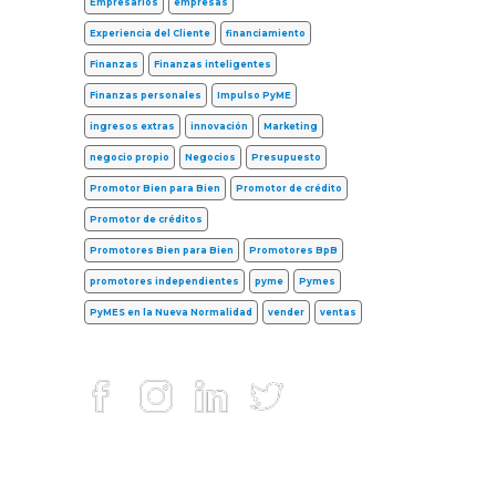
Empresarios
empresas
Experiencia del Cliente
financiamiento
Finanzas
Finanzas inteligentes
Finanzas personales
Impulso PyME
ingresos extras
innovación
Marketing
negocio propio
Negocios
Presupuesto
Promotor Bien para Bien
Promotor de crédito
Promotor de créditos
Promotores Bien para Bien
Promotores BpB
promotores independientes
pyme
Pymes
PyMES en la Nueva Normalidad
vender
ventas