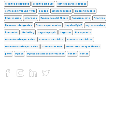
créditos de liquidez
Créditos sin buró
cómo pagar mis deudas
cómo reactivar una PyME
deudas
Emprendedores
emprendimiento
Empresarios
empresas
Experiencia del Cliente
financiamiento
Finanzas
Finanzas inteligentes
Finanzas personales
Impulso PyME
ingresos extras
innovación
Marketing
negocio propio
Negocios
Presupuesto
Promotor Bien para Bien
Promotor de crédito
Promotor de créditos
Promotores Bien para Bien
Promotores BpB
promotores independientes
pyme
Pymes
PyMES en la Nueva Normalidad
vender
ventas