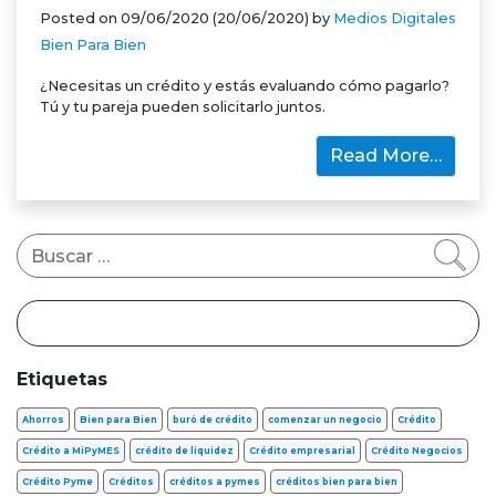
Posted on
09/06/2020
(20/06/2020)
by
Medios Digitales
Bien Para Bien
¿Necesitas un crédito y estás evaluando cómo pagarlo?
Tú y tu pareja pueden solicitarlo juntos.
Read More…
Buscar
Etiquetas
Ahorros
Bien para Bien
buró de crédito
comenzar un negocio
Crédito
Crédito a MiPyMES
crédito de liquidez
Crédito empresarial
Crédito Negocios
Crédito Pyme
Créditos
créditos a pymes
créditos bien para bien