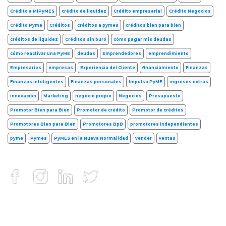
Crédito a MiPyMES
crédito de liquidez
Crédito empresarial
Crédito Negocios
Crédito Pyme
Créditos
créditos a pymes
créditos bien para bien
créditos de liquidez
Créditos sin buró
cómo pagar mis deudas
cómo reactivar una PyME
deudas
Emprendedores
emprendimiento
Empresarios
empresas
Experiencia del Cliente
financiamiento
Finanzas
Finanzas inteligentes
Finanzas personales
Impulso PyME
ingresos extras
innovación
Marketing
negocio propio
Negocios
Presupuesto
Promotor Bien para Bien
Promotor de crédito
Promotor de créditos
Promotores Bien para Bien
Promotores BpB
promotores independientes
pyme
Pymes
PyMES en la Nueva Normalidad
vender
ventas