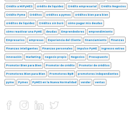
Crédito a MiPyMES
crédito de liquidez
Crédito empresarial
Crédito Negocios
Crédito Pyme
Créditos
créditos a pymes
créditos bien para bien
créditos de liquidez
Créditos sin buró
cómo pagar mis deudas
cómo reactivar una PyME
deudas
Emprendedores
emprendimiento
Empresarios
empresas
Experiencia del Cliente
financiamiento
Finanzas
Finanzas inteligentes
Finanzas personales
Impulso PyME
ingresos extras
innovación
Marketing
negocio propio
Negocios
Presupuesto
Promotor Bien para Bien
Promotor de crédito
Promotor de créditos
Promotores Bien para Bien
Promotores BpB
promotores independientes
pyme
Pymes
PyMES en la Nueva Normalidad
vender
ventas