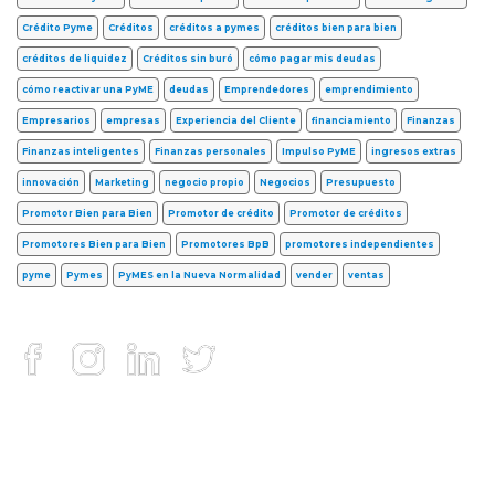
Crédito Pyme
Créditos
créditos a pymes
créditos bien para bien
créditos de liquidez
Créditos sin buró
cómo pagar mis deudas
cómo reactivar una PyME
deudas
Emprendedores
emprendimiento
Empresarios
empresas
Experiencia del Cliente
financiamiento
Finanzas
Finanzas inteligentes
Finanzas personales
Impulso PyME
ingresos extras
innovación
Marketing
negocio propio
Negocios
Presupuesto
Promotor Bien para Bien
Promotor de crédito
Promotor de créditos
Promotores Bien para Bien
Promotores BpB
promotores independientes
pyme
Pymes
PyMES en la Nueva Normalidad
vender
ventas