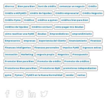
Ahorros
Bien para Bien
buró de crédito
comenzar un negocio
Crédito
Crédito a MiPyMES
crédito de liquidez
Crédito empresarial
Crédito Negocios
Crédito Pyme
Créditos
créditos a pymes
créditos bien para bien
créditos de liquidez
Créditos sin buró
cómo pagar mis deudas
cómo reactivar una PyME
deudas
Emprendedores
emprendimiento
Empresarios
empresas
Experiencia del Cliente
financiamiento
Finanzas
Finanzas inteligentes
Finanzas personales
Impulso PyME
ingresos extras
innovación
Marketing
negocio propio
Negocios
Presupuesto
Promotor Bien para Bien
Promotor de crédito
Promotor de créditos
Promotores Bien para Bien
Promotores BpB
promotores independientes
pyme
Pymes
PyMES en la Nueva Normalidad
vender
ventas