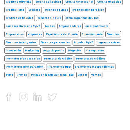
Crédito a MiPyMES
crédito de liquidez
Crédito empresarial
Crédito Negocios
Crédito Pyme
Créditos
créditos a pymes
créditos bien para bien
créditos de liquidez
Créditos sin buró
cómo pagar mis deudas
cómo reactivar una PyME
deudas
Emprendedores
emprendimiento
Empresarios
empresas
Experiencia del Cliente
financiamiento
Finanzas
Finanzas inteligentes
Finanzas personales
Impulso PyME
ingresos extras
innovación
Marketing
negocio propio
Negocios
Presupuesto
Promotor Bien para Bien
Promotor de crédito
Promotor de créditos
Promotores Bien para Bien
Promotores BpB
promotores independientes
pyme
Pymes
PyMES en la Nueva Normalidad
vender
ventas