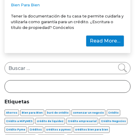
Bien Para Bien
Tener la documentación de tu casa te permite cuidarla y
utilizarla como garantía para un crédito. ¿Escritura o
título de propiedad? Conócelos
Read More…
Buscar
Etiquetas
Ahorros
Bien para Bien
buró de crédito
comenzar un negocio
Crédito
Crédito a MiPyMES
crédito de liquidez
Crédito empresarial
Crédito Negocios
Crédito Pyme
Créditos
créditos a pymes
créditos bien para bien