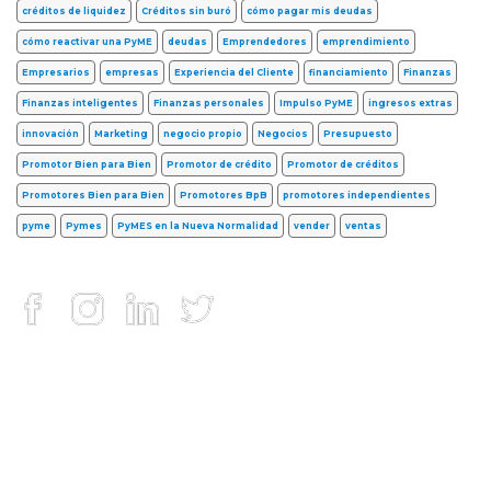
créditos de liquidez
Créditos sin buró
cómo pagar mis deudas
cómo reactivar una PyME
deudas
Emprendedores
emprendimiento
Empresarios
empresas
Experiencia del Cliente
financiamiento
Finanzas
Finanzas inteligentes
Finanzas personales
Impulso PyME
ingresos extras
innovación
Marketing
negocio propio
Negocios
Presupuesto
Promotor Bien para Bien
Promotor de crédito
Promotor de créditos
Promotores Bien para Bien
Promotores BpB
promotores independientes
pyme
Pymes
PyMES en la Nueva Normalidad
vender
ventas