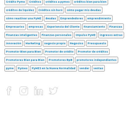
Crédito Pyme
Créditos
créditos a pymes
créditos bien para bien
créditos de liquidez
Créditos sin buró
cómo pagar mis deudas
cómo reactivar una PyME
deudas
Emprendedores
emprendimiento
Empresarios
empresas
Experiencia del Cliente
financiamiento
Finanzas
Finanzas inteligentes
Finanzas personales
Impulso PyME
ingresos extras
innovación
Marketing
negocio propio
Negocios
Presupuesto
Promotor Bien para Bien
Promotor de crédito
Promotor de créditos
Promotores Bien para Bien
Promotores BpB
promotores independientes
pyme
Pymes
PyMES en la Nueva Normalidad
vender
ventas