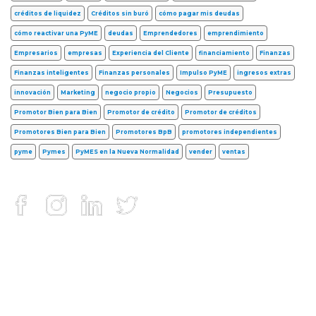
créditos de liquidez
Créditos sin buró
cómo pagar mis deudas
cómo reactivar una PyME
deudas
Emprendedores
emprendimiento
Empresarios
empresas
Experiencia del Cliente
financiamiento
Finanzas
Finanzas inteligentes
Finanzas personales
Impulso PyME
ingresos extras
innovación
Marketing
negocio propio
Negocios
Presupuesto
Promotor Bien para Bien
Promotor de crédito
Promotor de créditos
Promotores Bien para Bien
Promotores BpB
promotores independientes
pyme
Pymes
PyMES en la Nueva Normalidad
vender
ventas