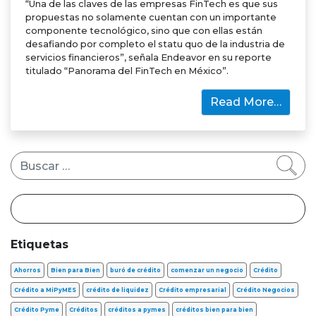
“Una de las claves de las empresas FinTech es que sus
propuestas no solamente cuentan con un importante
componente tecnológico, sino que con ellas están
desafiando por completo el statu quo de la industria de
servicios financieros”, señala Endeavor en su reporte
titulado “Panorama del FinTech en México”.
Read More…
Buscar
Etiquetas
Ahorros
Bien para Bien
buró de crédito
comenzar un negocio
Crédito
Crédito a MiPyMES
crédito de liquidez
Crédito empresarial
Crédito Negocios
Crédito Pyme
Créditos
créditos a pymes
créditos bien para bien