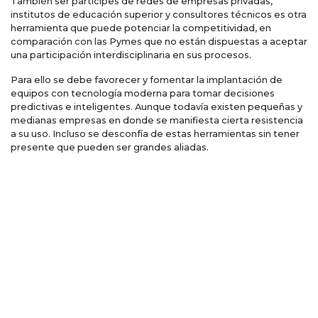
También ser partícipes de redes de empresas privadas,
institutos de educación superior y consultores técnicos es otra
herramienta que puede potenciar la competitividad, en
comparación con las Pymes que no están dispuestas a aceptar
una participación interdisciplinaria en sus procesos.
Para ello se debe favorecer y fomentar la implantación de
equipos con tecnología moderna para tomar decisiones
predictivas e inteligentes. Aunque todavía existen pequeñas y
medianas empresas en donde se manifiesta cierta resistencia
a su uso. Incluso se desconfía de estas herramientas sin tener
presente que pueden ser grandes aliadas.
Cuáles son y cómo
aprovecharlas
Si se pretende llegar a un buen grado de competitividad, los
beneficios de utilizar herramientas digitales son innumerables y
casi instantáneos. Sobre todo, desde el principio se debe
contar con un sitio de internet adecuado y un correo
electrónico con dominio personalizado. Asimismo, si se quiere
lograr avances continuos para ir a la vanguardia se puede
contar con las redes sociales que permiten alcanzar de mejor