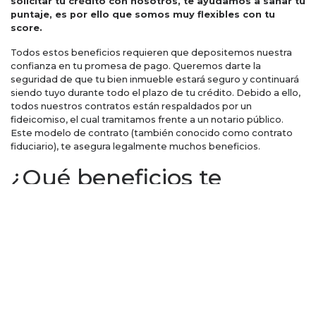
solicitar tu crédito con nosotros, te ayudamos a sanar tu
puntaje, es por ello que somos muy flexibles con tu
score.
Todos estos beneficios requieren que depositemos nuestra
confianza en tu promesa de pago. Queremos darte la
seguridad de que tu bien inmueble estará seguro y continuará
siendo tuyo durante todo el plazo de tu crédito. Debido a ello,
todos nuestros contratos están respaldados por un
fideicomiso, el cual tramitamos frente a un notario público.
Este modelo de contrato (también conocido como contrato
fiduciario), te asegura legalmente muchos beneficios.
¿Qué beneficios te
aseguran los
fideicomisos?
Otorga seguridad de que las condiciones pactadas se
cumplirán
. Tasa de interés fija anual para que nunca te lleves
sorpresas en tus pagos. Tu propiedad sigue siendo tuya por lo
que puedes hacer uso regular de ella sin ningún problema, uso
del seguro de desempleo o del seguro médico en caso de ser