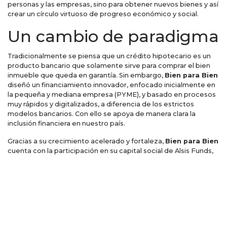
personas y las empresas, sino para obtener nuevos bienes y así
crear un círculo virtuoso de progreso económico y social.
Un cambio de paradigma
Tradicionalmente se piensa que un crédito hipotecario es un
producto bancario que solamente sirve para comprar el bien
inmueble que queda en garantía. Sin embargo,
Bien para Bien
diseñó un financiamiento innovador, enfocado inicialmente en
la pequeña y mediana empresa (PYME), y basado en procesos
muy rápidos y digitalizados, a diferencia de los estrictos
modelos bancarios. Con ello se apoya de manera clara la
inclusión financiera en nuestro país.
Gracias a su crecimiento acelerado y fortaleza,
Bien para Bien
cuenta con la participación en su capital social de Alsis Funds,
firma independiente de inversión que otorga crédito privado
directo respaldado por activos, así como financiamiento de
OPIC (Overseas Private Investment Corporation), agencia del
gobierno norteamericano que ayuda a las empresas a invertir
en mercados emergentes.
Pero el empeño disruptivo e innovador que imprime
Borrás
a
sus proyectos no se detiene ahí. Así, a partir de 2018
Bien para