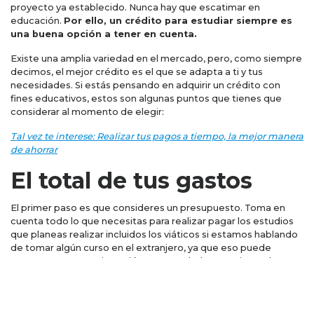
proyecto ya establecido. Nunca hay que escatimar en
educación.
Por ello, un crédito para estudiar siempre es
una buena opción a tener en cuenta.
Existe una amplia variedad en el mercado, pero, como siempre
decimos, el mejor crédito es el que se adapta a ti y tus
necesidades. Si estás pensando en adquirir un crédito con
fines educativos, estos son algunas puntos que tienes que
considerar al momento de elegir:
Tal vez te interese: Realizar tus pagos a tiempo, la mejor manera
de ahorrar
El total de tus gastos
El primer paso es que consideres un presupuesto. Toma en
cuenta todo lo que necesitas para realizar pagar los estudios
que planeas realizar incluidos los viáticos si estamos hablando
de tomar algún curso en el extranjero, ya que eso puede
suponer una mayor inversión. Por otro lado, ¿requieres de
herramientas o dispositivos para tus clases?, como una
computadora o libros especializados. Contempla estos gastos
e inclúyelos también.