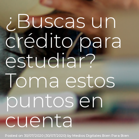
¿Buscas un
crédito para
estudiar?
Toma estos
puntos en
cuenta
Posted on
30/07/2020
(30/07/2020)
by
Medios Digitales Bien Para Bien