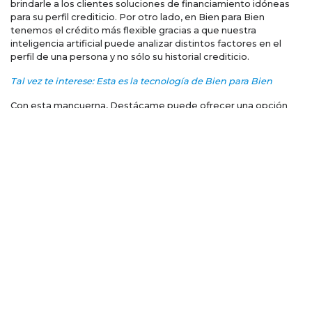
brindarle a los clientes soluciones de financiamiento idóneas
para su perfil crediticio. Por otro lado, en Bien para Bien
tenemos el crédito más flexible gracias a que nuestra
inteligencia artificial puede analizar distintos factores en el
perfil de una persona y no sólo su historial crediticio.
Tal vez te interese: Esta es la tecnología de Bien para Bien
Con esta mancuerna, Destácame puede ofrecer una opción
de crédito segura, fácil y eficaz a mexicanos que tienen un bien
inmueble y en Bien para Bien podemos llegar a muchas más
empresas y familias.
Destácame y Bien para
Bien por la inclusión
financiera en México
De acuerdo con datos de la Asociación de Bancos de México
(ABM), sólo 7 de cada 10 personas en el país tienen acceso a
crédito, siendo uno de los países con mayor exclusión