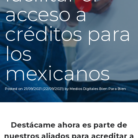
acceso a
créditos para
los
mexicanos
Posted on
21/09/2021
(22/09/2021)
by
Medios Digitales Bien Para Bien
Destácame ahora es parte de
nuestros aliados para acreditar a