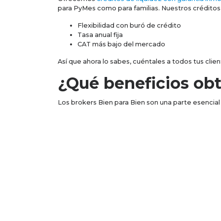
para PyMes como para familias. Nuestros créditos 
Flexibilidad con buró de crédito
Tasa anual fija
CAT más bajo del mercado
Así que ahora lo sabes, cuéntales a todos tus clien
¿Qué beneficios ob
Los brokers Bien para Bien son una parte esencial 
Esquema de comisiones no topado
Acompañamiento durante todo el proceso d
Trabajo remoto
Oportunidad de ganar electrónicos, viajes 
¿Aún no eres parte del equipo? ¡únete! Comienza 
Todas las solicitudes que ingreses hasta el 30 de