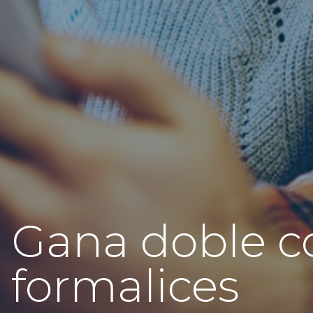
Gana doble c
formalices