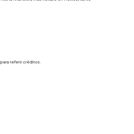
ara referir créditos.
 2021.
rgar este y muchos más beneficios.