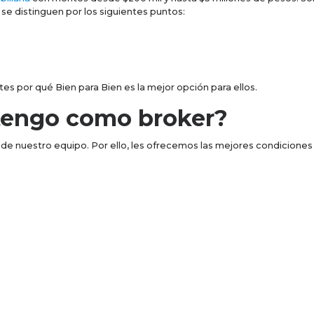
se distinguen por los siguientes puntos:
tes por qué Bien para Bien es la mejor opción para ellos.
tengo como broker?
de nuestro equipo. Por ello, les ofrecemos las mejores condiciones p
e solicitud
¡y mucho más! Por ejemplo,
este 2021 puedes ganar un Chevrolet Beat
tu pre-registro en
https://brokers.bienparabien.com/
.
 junio, te dan doble comisión. Recuerda, tu colocación te puede oto
Empieza con un crédito de liquidez