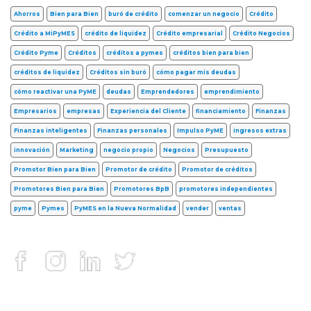
Ahorros
Bien para Bien
buró de crédito
comenzar un negocio
Crédito
Crédito a MiPyMES
crédito de liquidez
Crédito empresarial
Crédito Negocios
Crédito Pyme
Créditos
créditos a pymes
créditos bien para bien
créditos de liquidez
Créditos sin buró
cómo pagar mis deudas
cómo reactivar una PyME
deudas
Emprendedores
emprendimiento
Empresarios
empresas
Experiencia del Cliente
financiamiento
Finanzas
Finanzas inteligentes
Finanzas personales
Impulso PyME
ingresos extras
innovación
Marketing
negocio propio
Negocios
Presupuesto
Promotor Bien para Bien
Promotor de crédito
Promotor de créditos
Promotores Bien para Bien
Promotores BpB
promotores independientes
pyme
Pymes
PyMES en la Nueva Normalidad
vender
ventas