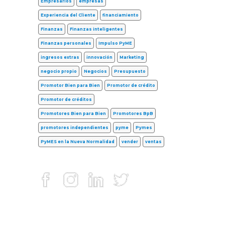
Empresarios
empresas
Experiencia del Cliente
financiamiento
Finanzas
Finanzas inteligentes
Finanzas personales
Impulso PyME
ingresos extras
innovación
Marketing
negocio propio
Negocios
Presupuesto
Promotor Bien para Bien
Promotor de crédito
Promotor de créditos
Promotores Bien para Bien
Promotores BpB
promotores independientes
pyme
Pymes
PyMES en la Nueva Normalidad
vender
ventas