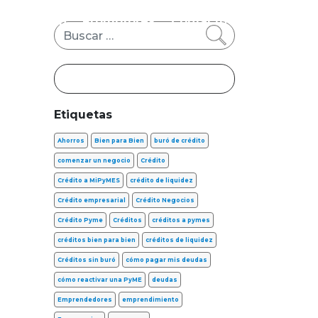
s
FinTech
Promotores
Contacto
Buscar
Etiquetas
Ahorros
Bien para Bien
buró de crédito
comenzar un negocio
Crédito
Crédito a MiPyMES
crédito de liquidez
Crédito empresarial
Crédito Negocios
Crédito Pyme
Créditos
créditos a pymes
créditos bien para bien
créditos de liquidez
Créditos sin buró
cómo pagar mis deudas
cómo reactivar una PyME
deudas
Emprendedores
emprendimiento