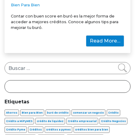
Bien Para Bien
Contar con buen score en buró es la mejor forma de
acceder a mejores créditos. Conoce algunos tips para
mejorar tu buró.
Read More…
Buscar
Etiquetas
Ahorros
Bien para Bien
buró de crédito
comenzar un negocio
Crédito
Crédito a MiPyMES
crédito de liquidez
Crédito empresarial
Crédito Negocios
Crédito Pyme
Créditos
créditos a pymes
créditos bien para bien