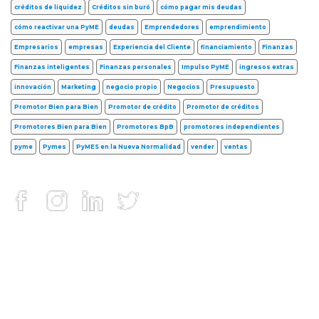
créditos de liquidez
Créditos sin buró
cómo pagar mis deudas
cómo reactivar una PyME
deudas
Emprendedores
emprendimiento
Empresarios
empresas
Experiencia del Cliente
financiamiento
Finanzas
Finanzas inteligentes
Finanzas personales
Impulso PyME
ingresos extras
innovación
Marketing
negocio propio
Negocios
Presupuesto
Promotor Bien para Bien
Promotor de crédito
Promotor de créditos
Promotores Bien para Bien
Promotores BpB
promotores independientes
pyme
Pymes
PyMES en la Nueva Normalidad
vender
ventas