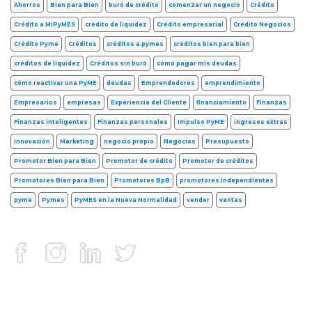
Ahorros
Bien para Bien
buró de crédito
comenzar un negocio
Crédito
Crédito a MiPyMES
crédito de liquidez
Crédito empresarial
Crédito Negocios
Crédito Pyme
Créditos
créditos a pymes
créditos bien para bien
créditos de liquidez
Créditos sin buró
cómo pagar mis deudas
cómo reactivar una PyME
deudas
Emprendedores
emprendimiento
Empresarios
empresas
Experiencia del Cliente
financiamiento
Finanzas
Finanzas inteligentes
Finanzas personales
Impulso PyME
ingresos extras
innovación
Marketing
negocio propio
Negocios
Presupuesto
Promotor Bien para Bien
Promotor de crédito
Promotor de créditos
Promotores Bien para Bien
Promotores BpB
promotores independientes
pyme
Pymes
PyMES en la Nueva Normalidad
vender
ventas