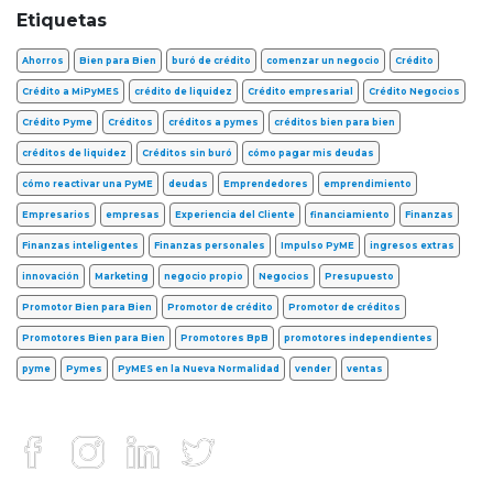
Etiquetas
Ahorros
Bien para Bien
buró de crédito
comenzar un negocio
Crédito
Crédito a MiPyMES
crédito de liquidez
Crédito empresarial
Crédito Negocios
Crédito Pyme
Créditos
créditos a pymes
créditos bien para bien
créditos de liquidez
Créditos sin buró
cómo pagar mis deudas
cómo reactivar una PyME
deudas
Emprendedores
emprendimiento
Empresarios
empresas
Experiencia del Cliente
financiamiento
Finanzas
Finanzas inteligentes
Finanzas personales
Impulso PyME
ingresos extras
innovación
Marketing
negocio propio
Negocios
Presupuesto
Promotor Bien para Bien
Promotor de crédito
Promotor de créditos
Promotores Bien para Bien
Promotores BpB
promotores independientes
pyme
Pymes
PyMES en la Nueva Normalidad
vender
ventas