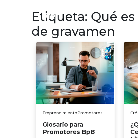
Finanzas p
Etiqueta:
Qué es 
de gravamen
EmprendimientoPromotores
Cré
Glosario para
¿Q
Promotores BpB
Ce