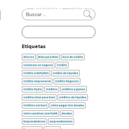
s
FinTech
Promotores
Contacto
d
Buscar
Etiquetas
Ahorros
Bien para Bien
buró de crédito
comenzar un negocio
Crédito
Crédito a MiPyMES
crédito de liquidez
Crédito empresarial
Crédito Negocios
Crédito Pyme
Créditos
créditos a pymes
créditos bien para bien
créditos de liquidez
Créditos sin buró
cómo pagar mis deudas
cómo reactivar una PyME
deudas
Emprendedores
emprendimiento