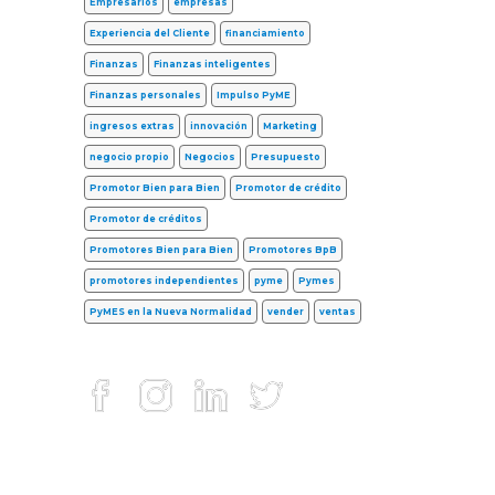
Empresarios
empresas
Experiencia del Cliente
financiamiento
Finanzas
Finanzas inteligentes
Finanzas personales
Impulso PyME
ingresos extras
innovación
Marketing
negocio propio
Negocios
Presupuesto
Promotor Bien para Bien
Promotor de crédito
Promotor de créditos
Promotores Bien para Bien
Promotores BpB
promotores independientes
pyme
Pymes
PyMES en la Nueva Normalidad
vender
ventas