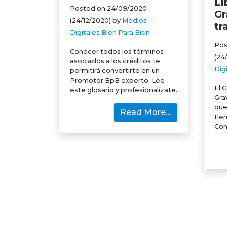
Li
Posted on
24/09/2020
Gr
(24/12/2020)
by
Medios
tr
Digitales Bien Para Bien
Pos
Conocer todos los términos
(24
asociados a los créditos te
Dig
permitirá convertirte en un
Promotor BpB experto. Lee
El 
este glosario y profesionalízate.
Gra
que
Read More…
tie
Con