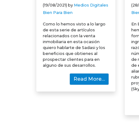
(19/08/2021)
by
Medios Digitales
(28
Bien Para Bien
Bie
Como lo hemos visto a lo largo
En 
de esta serie de artículos
hem
relacionados con la venta
for
inmobiliaria en esta ocasión
ing
quiero hablarte de Sadasi y los
raz
beneficios que obtienes al
núm
prospectar clientes para en
de 
alguno de sus desarrollos.
de 
ali
rub
Read More…
pro
(Sk