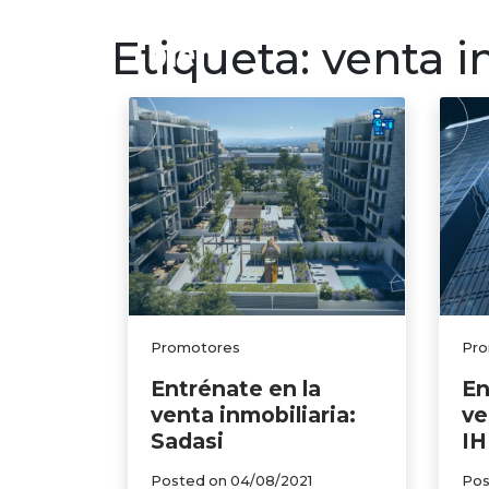
Finanzas p
Etiqueta:
venta i
Promotores
Pro
Entrénate en la
En
venta inmobiliaria:
ve
Sadasi
I
Posted on
04/08/2021
Pos