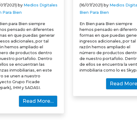
/07/2021)
by
Medios Digitales
(16/07/2021)
by
Medios Digita
n Para Bien
Bien Para Bien
Bien para Bien siempre
En Bien para Bien siempre
os pensado en diferentes
hemos pensado en diferent
mas en que puedas generar
formas en que puedas gene
resos adicionales, por tal
ingresos adicionales, por tal
ón hemos ampliado el
razón hemos ampliado el
ero de productos dentro
número de productos dentr
nuestro portafolio. Dentro
de nuestro portafolio. Dent
ellos se encuentran las
de ellos se encuentra la ven
anzas inmobiliarias, en este
inmobiliaria como lo es Skyp
ro se unen a nuestro
yecto Grupo Ficade
Read Mor
ypark), IHM y SADASI.
Read More…