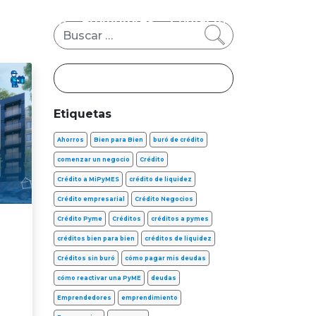
s
FinTech
Promotores
Contacto
Buscar
Etiquetas
Ahorros
Bien para Bien
buró de crédito
comenzar un negocio
Crédito
Crédito a MiPyMES
crédito de liquidez
Crédito empresarial
Crédito Negocios
Crédito Pyme
Créditos
créditos a pymes
créditos bien para bien
créditos de liquidez
Créditos sin buró
cómo pagar mis deudas
cómo reactivar una PyME
deudas
Emprendedores
emprendimiento