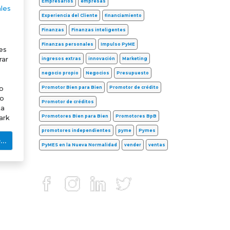
Empresarios
empresas
les
Experiencia del Cliente
financiamiento
Finanzas
Finanzas inteligentes
Finanzas personales
Impulso PyME
es
rar
ingresos extras
innovación
Marketing
negocio propio
Negocios
Presupuesto
o
Promotor Bien para Bien
Promotor de crédito
ro
Promotor de créditos
ta
Promotores Bien para Bien
Promotores BpB
ark
promotores independientes
pyme
Pymes
e…
PyMES en la Nueva Normalidad
vender
ventas