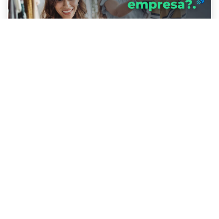
Créditos y beneficiosEmprendimiento
¿Por qué es buena idea pedir un
crédito de liquidez para tu empresa?
Posted on
26/07/2024
(26/07/2024)
by
Editor Bien para
Bien
En el mundo empresarial actual, pedir un crédito de
negocios puede ser la clave para el crecimiento y éxito
de tu empresa. A continuación, te presentamos algunas
razones convincentes por las que considerar esta
opción. 1- Invertir en tecnología: La tecnología se ha
convertido en un factor clave para el desarrollo y