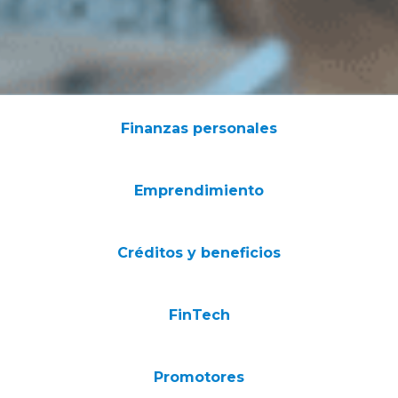
Finanzas personales
Emprendimiento
Créditos y beneficios
FinTech
Promotores