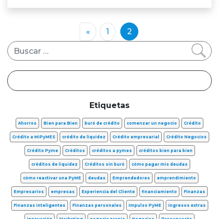
«
1
2
Buscar
Etiquetas
Ahorros
Bien para Bien
buró de crédito
comenzar un negocio
Crédito
Crédito a MiPyMES
crédito de liquidez
Crédito empresarial
Crédito Negocios
Crédito Pyme
Créditos
créditos a pymes
créditos bien para bien
créditos de liquidez
Créditos sin buró
cómo pagar mis deudas
cómo reactivar una PyME
deudas
Emprendedores
emprendimiento
Empresarios
empresas
Experiencia del Cliente
financiamiento
Finanzas
Finanzas inteligentes
Finanzas personales
Impulso PyME
ingresos extras