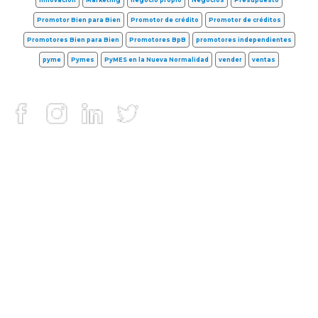
innovación
Marketing
negocio propio
Negocios
Presupuesto
Promotor Bien para Bien
Promotor de crédito
Promotor de créditos
Promotores Bien para Bien
Promotores BpB
promotores independientes
pyme
Pymes
PyMES en la Nueva Normalidad
vender
ventas