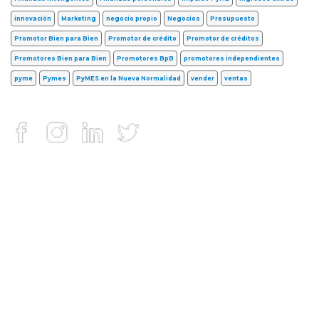
innovación
Marketing
negocio propio
Negocios
Presupuesto
Promotor Bien para Bien
Promotor de crédito
Promotor de créditos
Promotores Bien para Bien
Promotores BpB
promotores independientes
pyme
Pymes
PyMES en la Nueva Normalidad
vender
ventas