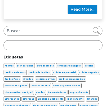
Read More…
Buscar
Etiquetas
Ahorros
Bien para Bien
buró de crédito
comenzar un negocio
Crédito
Crédito a MiPyMES
crédito de liquidez
Crédito empresarial
Crédito Negocios
Crédito Pyme
Créditos
créditos a pymes
créditos bien para bien
créditos de liquidez
Créditos sin buró
cómo pagar mis deudas
cómo reactivar una PyME
deudas
Emprendedores
emprendimiento
Empresarios
empresas
Experiencia del Cliente
financiamiento
Finanzas
Finanzas inteligentes
Finanzas personales
Impulso PyME
ingresos extras