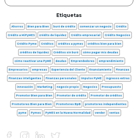
Etiquetas
Ahorros
Bien para Bien
buró de crédito
comenzar un negocio
Crédito
Crédito a MiPyMES
crédito de liquidez
Crédito empresarial
Crédito Negocios
Crédito Pyme
Créditos
créditos a pymes
créditos bien para bien
créditos de liquidez
Créditos sin buró
cómo pagar mis deudas
cómo reactivar una PyME
deudas
Emprendedores
emprendimiento
Empresarios
empresas
Experiencia del Cliente
financiamiento
Finanzas
Finanzas inteligentes
Finanzas personales
Impulso PyME
ingresos extras
innovación
Marketing
negocio propio
Negocios
Presupuesto
Promotor Bien para Bien
Promotor de crédito
Promotor de créditos
Promotores Bien para Bien
Promotores BpB
promotores independientes
pyme
Pymes
PyMES en la Nueva Normalidad
vender
ventas