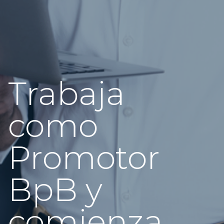
Trabaja
como
Promotor
BpB y
comienza