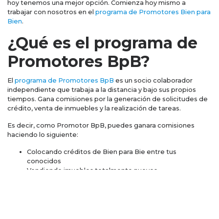
hoy tenemos una mejor opción. Comienza hoy mismo a
trabajar con nosotros en el
programa de Promotores Bien para
Bien
.
¿Qué es el programa de
Promotores BpB?
El
programa de Promotores BpB
es un socio colaborador
independiente que trabaja a la distancia y bajo sus propios
tiempos. Gana comisiones por la generación de solicitudes de
crédito, venta de inmuebles y la realización de tareas.
Es decir, como Promotor BpB, puedes ganara comisiones
haciendo lo siguiente:
Colocando créditos de Bien para Bie entre tus
conocidos
Vendiendo imuebles totalmente nuevos
Completando Tareas BpB
No te preocupes si no tienes experiencia en ventas, nosotros
te capacitamos para que te conviertas en un experto en
finanzas.