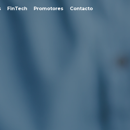
s
FinTech
Promotores
Contacto