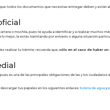
ue todos los documentos que necesitas entregar deben y están al a
ficial
cartera o mochila, pues te ayuda a identificar y a realizar muchos má
o mejor, la estás tramitando por extravío o alguna situación particu
es realizar tu trámite; recuerda que,
sólo en el caso de haber un
dial
 es una de las principales obligaciones de las y los ciudadanos el
 descargar tus papeles en los siguientes enlaces:
boleta de agua
y
p
artamento, este es uno de los documentos más importantes o signific