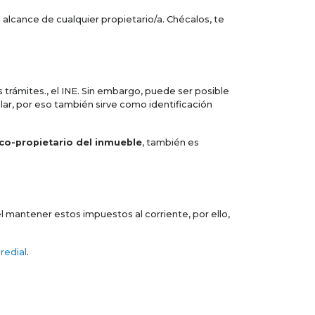
lcance de cualquier propietario/a. Chécalos, te
s trámites., el INE. Sin embargo, puede ser posible
lar, por eso también sirve como identificación
 co-propietario del inmueble
, también es
 mantener estos impuestos al corriente, por ello,
redial
.
ativos, pues certifica los derechos y