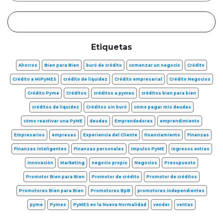
Etiquetas
Ahorros
Bien para Bien
buró de crédito
comenzar un negocio
Crédito
Crédito a MiPyMES
crédito de liquidez
Crédito empresarial
Crédito Negocios
Crédito Pyme
Créditos
créditos a pymes
créditos bien para bien
créditos de liquidez
Créditos sin buró
cómo pagar mis deudas
cómo reactivar una PyME
deudas
Emprendedores
emprendimiento
Empresarios
empresas
Experiencia del Cliente
financiamiento
Finanzas
Finanzas inteligentes
Finanzas personales
Impulso PyME
ingresos extras
innovación
Marketing
negocio propio
Negocios
Presupuesto
Promotor Bien para Bien
Promotor de crédito
Promotor de créditos
Promotores Bien para Bien
Promotores BpB
promotores independientes
pyme
Pymes
PyMES en la Nueva Normalidad
vender
ventas